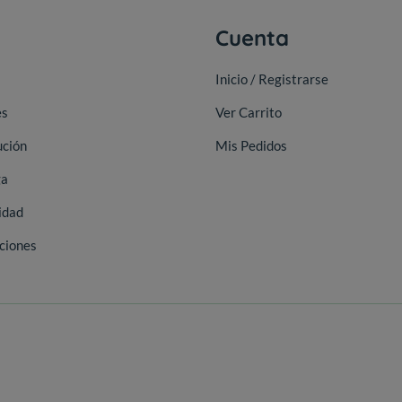
a
Cuenta
Inicio / Registrarse
es
Ver Carrito
ución
Mis Pedidos
ga
idad
ciones