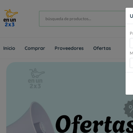
U
P
Inicio
Comprar
Proveedores
Ofertas
M