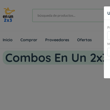
U
P
Inicio
Comprar
Proveedores
Ofertas
M
Combos En Un 2x3