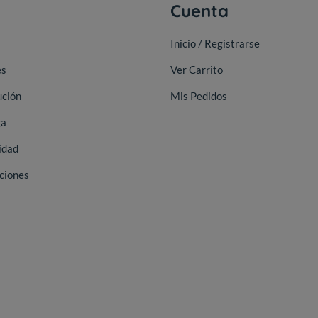
a
Cuenta
Inicio / Registrarse
es
Ver Carrito
ución
Mis Pedidos
ga
idad
ciones