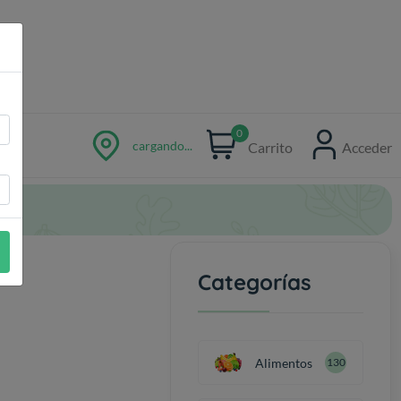
0
cargando...
Carrito
Acceder
Categorías
Alimentos
130