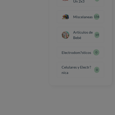
Un 2x3
Miscelaneas
156
Artículos de
19
Bebé
Electrodom?sticos
0
Celulares y Electr?
0
nica