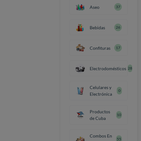
Aseo
37
Bebidas
26
Confituras
17
Electrodomésticos
28
Celulares y
0
Electrónica
Productos
10
de Cuba
Combos En
55